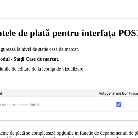
ele de plată pentru interfața POS
igurează la nivel de stație casă de marcat.
modul - Stații Case de marcat
.
unile de editare de la iconița de vizualizare
ente de plată se completează opțiunile în funcție de departamentul de pla