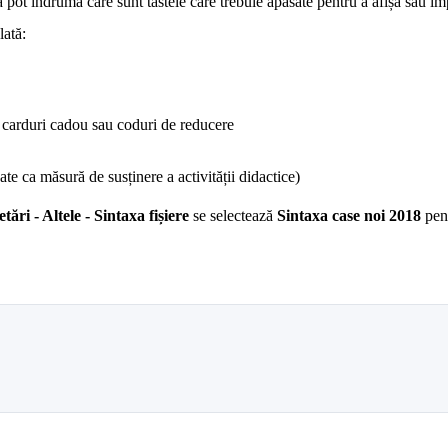
vă pot îndruma care sunt tastele care trebuie apăsate pentru a afișa sau i
ată:
, carduri cadou sau coduri de reducere
zate ca măsură de susținere a activității didactice)
etări - Altele - Sintaxa fișiere
se selectează
Sintaxa case noi 2018
pent