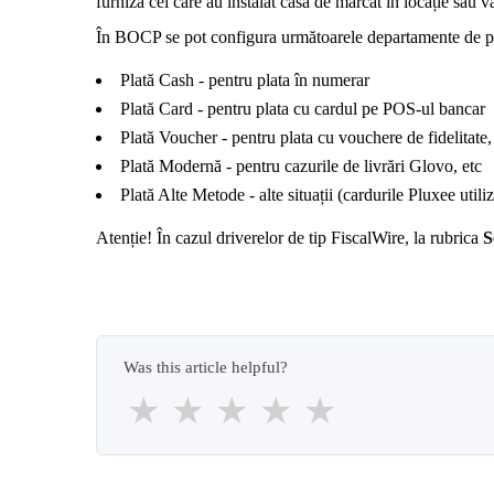
furniza cei care au instalat casa de marcat în locație sau 
În BOCP se pot configura următoarele departamente de pl
Plată Cash - pentru plata în numerar
Plată Card - pentru plata cu cardul pe POS-ul bancar
Plată Voucher - pentru plata cu vouchere de fidelitate
Plată Modernă - pentru cazurile de livrări Glovo, etc
Plată Alte Metode - alte situații (cardurile Pluxee utili
Atenție! În cazul driverelor de tip FiscalWire, la rubrica
S
Was this article helpful?
★
★
★
★
★