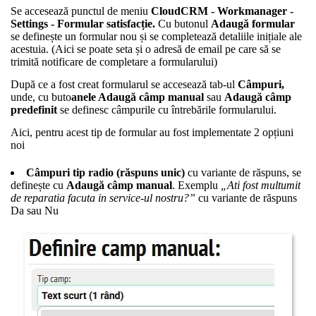
Se accesează punctul de meniu
CloudCRM - Workmanager -
Settings - Formular satisfacție.
Cu butonul
Adaugă formular
se definește un formular nou și se completează detaliile inițiale ale
acestuia. (Aici se poate seta și o adresă de email pe care să se
trimită notificare de completare a formularului)
După ce a fost creat formularul se accesează tab-ul
Câmpuri,
unde, cu buto
anele Adaugă câmp manual
sau
Adaugă
câmp
predefinit
se definesc câmpurile cu întrebările formularului.
Aici, pentru acest tip de formular au fost implementate 2 opțiuni
noi
Câmpuri tip radio (răspuns unic)
cu variante de răspuns, se
definește cu
Adaugă câmp manual
. Exemplu
„Ati fost multumit
de reparatia facuta in service-ul nostru?”
cu variante de răspuns
Da sau Nu