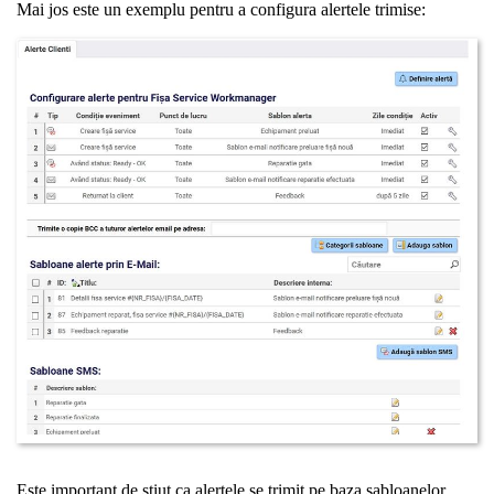
Mai jos este un exemplu pentru a configura alertele trimise:
Este important de știut ca alertele se trimit pe baza șabloanelor.