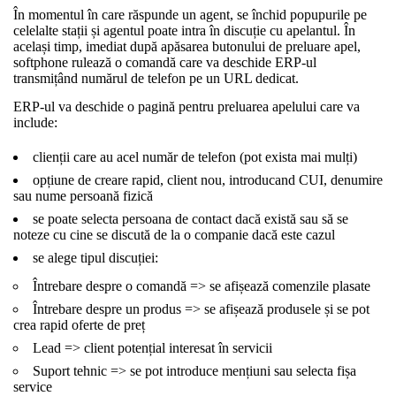
În momentul în care răspunde un agent, se închid popupurile pe
celelalte stații și agentul poate intra în discuție cu apelantul. În
același timp, imediat după apăsarea butonului de preluare apel,
softphone rulează o comandă care va deschide ERP-ul
transmițând numărul de telefon pe un URL dedicat.
ERP-ul va deschide o pagină pentru preluarea apelului care va
include:
clienții care au acel număr de telefon (pot exista mai mulți)
opțiune de creare rapid, client nou, introducand CUI, denumire
sau nume persoană fizică
se poate selecta persoana de contact dacă există sau să se
noteze cu cine se discută de la o companie dacă este cazul
se alege tipul discuției:
Întrebare despre o comandă => se afișează comenzile plasate
Întrebare despre un produs => se afișează produsele și se pot
crea rapid oferte de preț
Lead => client potențial interesat în servicii
Suport tehnic => se pot introduce mențiuni sau selecta fișa
service