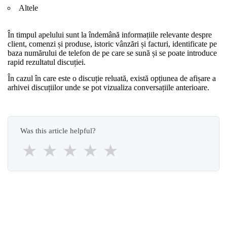
Altele
În timpul apelului sunt la îndemână informațiile relevante despre
client, comenzi și produse, istoric vânzări și facturi, identificate pe
baza numărului de telefon de pe care se sună și se poate introduce
rapid rezultatul discuției.
În cazul în care este o discuție reluată, există opțiunea de afișare a
arhivei discuțiilor unde se pot vizualiza conversațiile anterioare.
Was this article helpful?
★
★
★
★
★