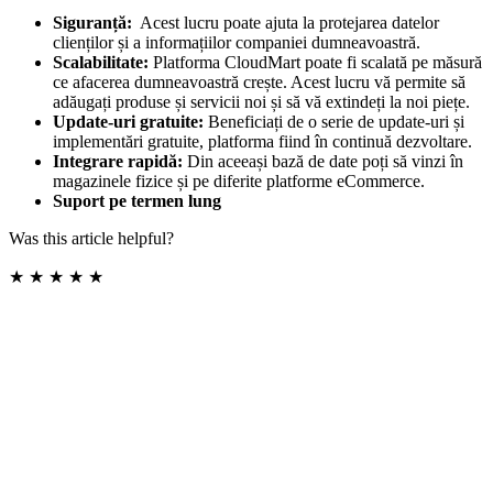
Siguranță:
Acest lucru poate ajuta la protejarea datelor
clienților și a informațiilor companiei dumneavoastră.
Scalabilitate:
Platforma CloudMart poate fi scalată pe măsură
ce afacerea dumneavoastră crește. Acest lucru vă permite să
adăugați produse și servicii noi și să vă extindeți la noi piețe.
Update-uri gratuite:
Beneficiați de o serie de update-uri și
implementări gratuite, platforma fiind în continuă dezvoltare.
Integrare rapidă:
Din aceeași bază de date poți să vinzi în
magazinele fizice și pe diferite platforme eCommerce.
Suport pe termen lung
Was this article helpful?
★
★
★
★
★