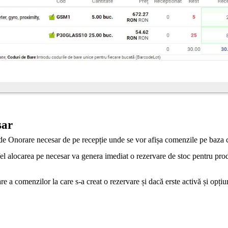
sar
de Onorare necesar de pe recepție unde se vor afișa comenzile pe baza că
stfel alocarea pe necesar va genera imediat o rezervare de stoc pentru pr
re a comenzilor la care s-a creat o rezervare și dacă erste activă și opț