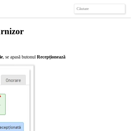
urnizor
ie
, se apasă butonul
Recepționează