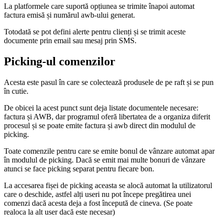
La platformele care suportă opțiunea se trimite înapoi automat
factura emisă și numărul awb-ului generat.
Totodată se pot defini alerte pentru clienți și se trimit aceste
documente prin email sau mesaj prin SMS.
Picking-ul comenzilor
Acesta este pasul în care se colectează produsele de pe raft și se pun
în cutie.
De obicei la acest punct sunt deja listate documentele necesare:
factura și AWB, dar programul oferă libertatea de a organiza diferit
procesul și se poate emite factura și awb direct din modulul de
picking.
Toate comenzile pentru care se emite bonul de vânzare automat apar
în modulul de picking. Dacă se emit mai multe bonuri de vânzare
atunci se face picking separat pentru fiecare bon.
La accesarea fișei de picking aceasta se alocă automat la utilizatorul
care o deschide, astfel alți useri nu pot începe pregătirea unei
comenzi dacă acesta deja a fost începută de cineva. (Se poate
realoca la alt user dacă este necesar)