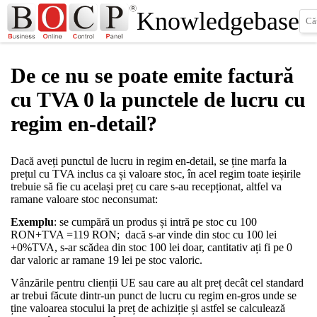
Knowledgebase
De ce nu se poate emite factură
cu TVA 0 la punctele de lucru cu
regim en-detail?
Dacă aveți punctul de lucru in regim en-detail, se ține marfa la
prețul cu TVA inclus ca și valoare stoc, în acel regim toate ieșirile
trebuie să fie cu același preț cu care s-au recepționat, altfel va
ramane valoare stoc neconsumat:
Exemplu
: se cumpără un produs și intră pe stoc cu 100
RON+TVA =119 RON; dacă s-ar vinde din stoc cu 100 lei
+0%TVA, s-ar scădea din stoc 100 lei doar, cantitativ ați fi pe 0
dar valoric ar ramane 19 lei pe stoc valoric.
Vânzările pentru clienții UE sau care au alt preț decât cel standard
ar trebui făcute dintr-un punct de lucru cu regim en-gros unde se
ține valoarea stocului la preț de achiziție și astfel se calculează