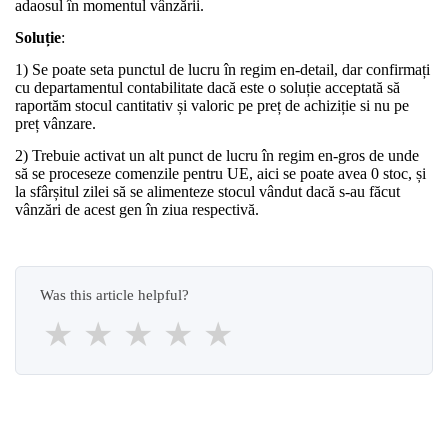
adaosul în momentul vânzării.
Soluție
:
1) Se poate seta punctul de lucru în regim en-detail, dar confirmați
cu departamentul contabilitate dacă este o soluție acceptată să
raportăm stocul cantitativ și valoric pe preț de achiziție si nu pe
preț vânzare.
2) Trebuie activat un alt punct de lucru în regim en-gros de unde
să se proceseze comenzile pentru UE, aici se poate avea 0 stoc, și
la sfârșitul zilei să se alimenteze stocul vândut dacă s-au făcut
vânzări de acest gen în ziua respectivă.
Was this article helpful?
★
★
★
★
★