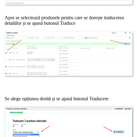
Apoi se selectează produsele pentru care se dorește traducerea
detaliilor și se apasă butonul Traduce
Se alege opțiunea dorită și se apasă butonul Traducere