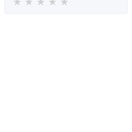
★
★
★
★
★