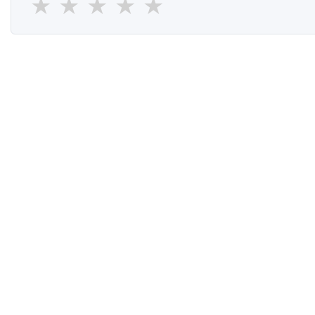
★
★
★
★
★