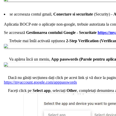
se acceseaza contul gmail,
Conectare si securitate
(Security) -
A
Aplicatia BOCP este o aplicație non-google, trebuie autorizata la cont
Se accesează
Gestionarea contului Google - Securitate
https://my
Trebuie mai întâi activată opțiunea
2-Step Verification (Verificar
Va apărea încă un meniu,
App passwords (Parole pentru aplicaț
Dacă nu găsiți secțiunea dați click pe acest link și vă duce la pagin
https://myaccount.google.com/apppasswords
Faceți click pe
Select app
, selectați
Other
, completați denumirea a