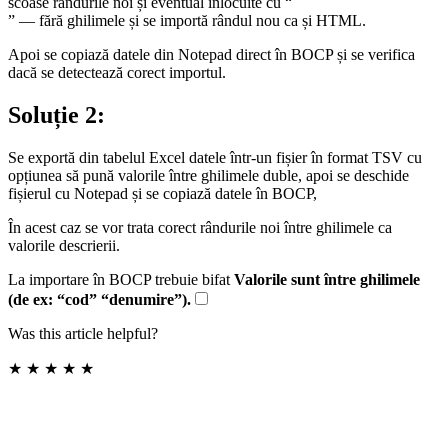
scoase rândurile noi și eventual înlocuite cu “
” — fără ghilimele și se importă rândul nou ca și HTML.
Apoi se copiază datele din Notepad direct în BOCP și se verifica
dacă se detectează corect importul.
Soluție 2:
Se exportă din tabelul Excel datele într-un fișier în format TSV cu
opțiunea să pună valorile între ghilimele duble, apoi se deschide
fișierul cu Notepad și se copiază datele în BOCP,
În acest caz se vor trata corect rândurile noi între ghilimele ca
valorile descrierii.
La importare în BOCP trebuie bifat
Valorile sunt între ghilimele
(de ex: “cod” “denumire”).
Was this article helpful?
★
★
★
★
★