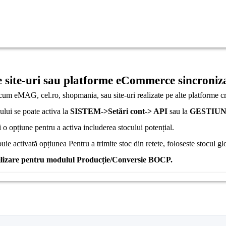
re site-uri sau platforme eCommerce sincroniz
cum eMAG, cel.ro, shopmania, sau site-uri realizate pe alte platforme
ului se poate activa la
SISTEM->Setări cont-> API
sau la
GESTIUNE
și o opțiune pentru a activa includerea stocului potențial.
uie activată opțiunea Pentru a trimite stoc din retete, foloseste stocul gl
e utilizare pentru modulul Producție/Conversie BOCP.