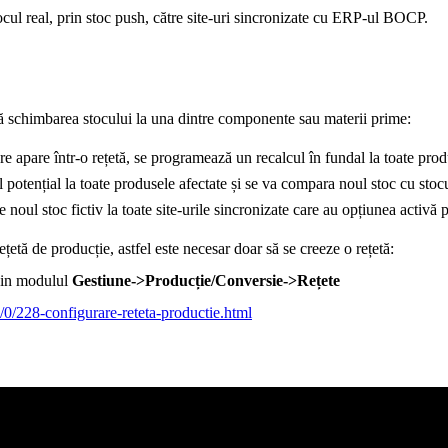
stocul real, prin stoc push, către site-uri sincronizate cu ERP-ul BOCP.
upă schimbarea stocului la una dintre componente sau materii prime:
 apare într-o rețetă, se programează un recalcul în fundal la toate produ
l potențial la toate produsele afectate și se va compara noul stoc cu stoc
e noul stoc fictiv la toate site-urile sincronizate care au opțiunea activă p
ețetă de producție, astfel este necesar doar să se creeze o rețetă:
 din modulul
Gestiune->Producție/Conversie->Rețete
/0/228-configurare-reteta-productie.html