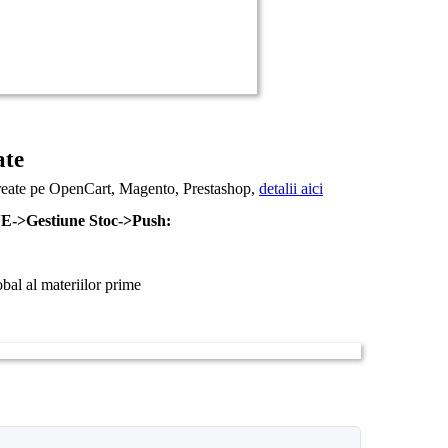
ate
 create pe OpenCart, Magento, Prestashop,
detalii aici
->Gestiune Stoc->Push:
obal al materiilor prime