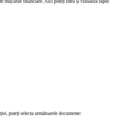
 mișcările financiare. Aici puteți filtra și vizualiza rapid
cției, puteți selecta următoarele documente: