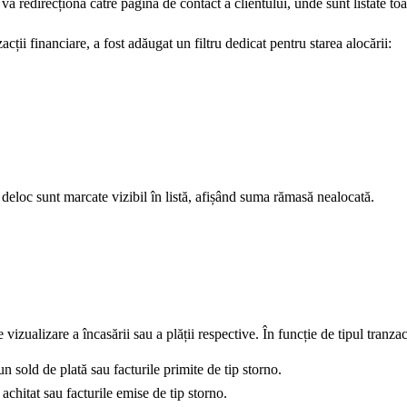
 redirecționa către pagina de contact a clientului, unde sunt listate toate
zacții financiare, a fost adăugat un filtru dedicat pentru starea alocării:
 deloc sunt marcate vizibil în listă, afișând suma rămasă nealocată.
izualizare a încasării sau a plății respective. În funcție de tipul tranza
un sold de plată sau facturile primite de tip storno.
 achitat sau facturile emise de tip storno.