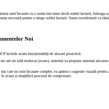
rarea unei încasări cu o sumă mai mare decât soldul facturii, întreaga s
uma necesară pentru a stinge soldul facturii. Suma excedentară va rămâne
cumentelor Noi
OCP include acum funcționalități de alocare proactivă:
care are un sold nealocat (avans), sistemul va propune automat alocarea 
, dar care nu sunt încasate complet, va apărea o sugestie vizuală pentru a
e în avans și simplifică procesul de compensare.