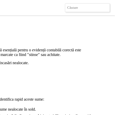
că esențială pentru o evidență contabilă corectă este
marcate ca fiind "stinse" sau achitate.
încasări nealocate.
dentifica rapid aceste sume:
sume nealocate în sold.