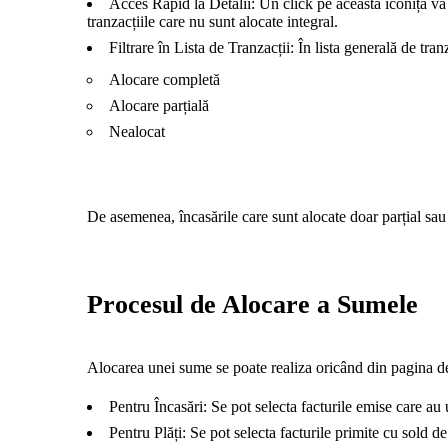
Acces Rapid la Detalii: Un click pe această iconiță vă va
tranzacțiile care nu sunt alocate integral.
Filtrare în Lista de Tranzacții: În lista generală de tran
Alocare completă
Alocare parțială
Nealocat
De asemenea, încasările care sunt alocate doar parțial sau
Procesul de Alocare a Sumele
Alocarea unei sume se poate realiza oricând din pagina de v
Pentru Încasări: Se pot selecta facturile emise care au 
Pentru Plăți: Se pot selecta facturile primite cu sold de