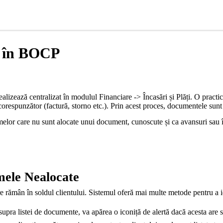
e în BOCP
ealizează centralizat în modulul Financiare -> Încasări și Plăți. O practi
orespunzător (factură, storno etc.). Prin acest proces, documentele sunt 
umelor care nu sunt alocate unui document, cunoscute și ca avansuri sau 
umele Nealocate
e rămân în soldul clientului. Sistemul oferă mai multe metode pentru a i
asupra listei de documente, va apărea o iconiță de alertă dacă acesta are 