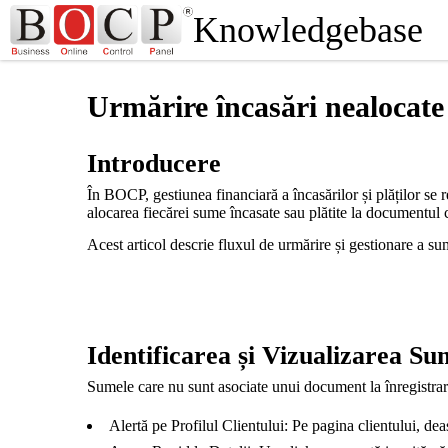
Knowledgebase
Urmărire încasări nealocat
Introducere
În BOCP, gestiunea financiară a încasărilor și plăților se r
alocarea fiecărei sume încasate sau plătite la documentul c
Acest articol descrie fluxul de urmărire și gestionare a s
Identificarea și Vizualizarea S
Sumele care nu sunt asociate unui document la înregistrar
Alertă pe Profilul Clientului: Pe pagina clientului, de