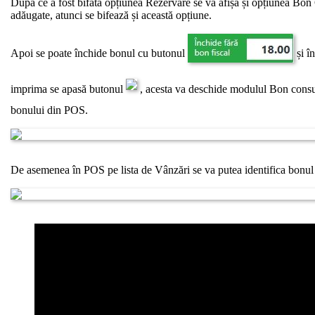
După ce a fost bifată opțiunea Rezervare se va afișa și opțiunea B
adăugate, atunci se bifează și această opțiune.
Apoi se poate închide bonul cu butonul
și î
imprima se apasă butonul
, acesta va deschide modulul Bon consum
bonului din POS.
De asemenea în POS pe lista de Vânzări se va putea identifica bon