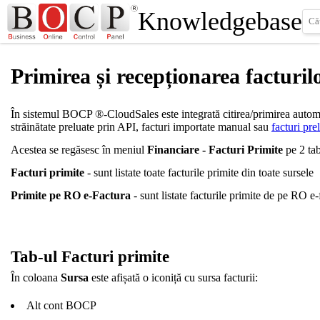
Knowledgebase
Primirea și recepționarea facturil
În sistemul BOCP ®-CloudSales este integrată citirea/primirea automată
străinătate preluate prin API, facturi importate manual sau
facturi pr
Acestea se regăsesc în meniul
Financiare - Facturi Primite
pe 2 tab
Facturi primite
- sunt listate toate facturile primite din toate sursele
Primite pe RO e-Factura
- sunt listate facturile primite de pe RO e-
Tab-ul Facturi primite
În coloana
Sursa
este afișată o iconiță cu sursa facturii:
Alt cont BOCP