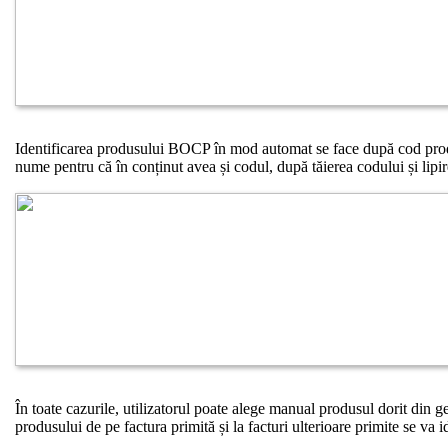
Identificarea produsului BOCP în mod automat se face după cod produ
nume pentru că în conținut avea și codul, după tăierea codului și lipir
În toate cazurile, utilizatorul poate alege manual produsul dorit din g
produsului de pe factura primită și la facturi ulterioare primite se va 