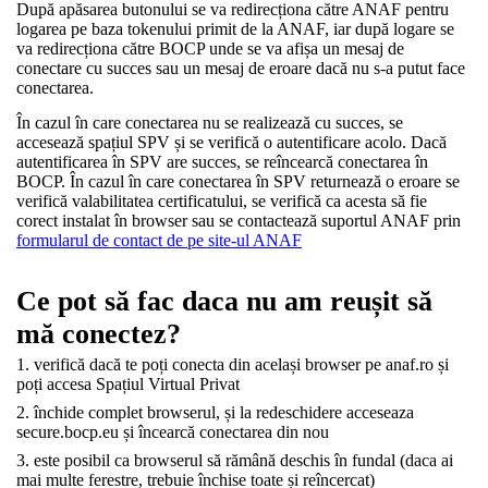
După apăsarea butonului se va redirecționa către ANAF pentru
logarea pe baza tokenului primit de la ANAF, iar după logare se
va redirecționa către BOCP unde se va afișa un mesaj de
conectare cu succes sau un mesaj de eroare dacă nu s-a putut face
conectarea.
În cazul în care conectarea nu se realizează cu succes, se
accesează spațiul SPV și se verifică o autentificare acolo. Dacă
autentificarea în SPV are succes, se reîncearcă conectarea în
BOCP. În cazul în care conectarea în SPV returnează o eroare se
verifică valabilitatea certificatului, se verifică ca acesta să fie
corect instalat în browser sau se contactează suportul ANAF prin
formularul de contact de pe site-ul ANAF
Ce pot să fac daca nu am reușit să
mă conectez?
verifică dacă te poți conecta din același browser pe anaf.ro și
poți accesa Spațiul Virtual Privat
închide complet browserul, și la redeschidere acceseaza
secure.bocp.eu și încearcă conectarea din nou
este posibil ca browserul să rămână deschis în fundal (daca ai
mai multe ferestre, trebuie închise toate și reîncercat)