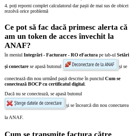
poți reporni complet calculatorul dar pașii de mai sus de obicei
rezolvă orice problemă
Ce pot să fac dacă primesc alerta că
am un token de acces învechit la
ANAF?
în meniul
Integrări - Facturare - RO eFactura
pe tab-ul
Setări
și conectare
se apasă butonul
și se
conectează din nou urmând pașii descrise în punctul
Cum se
conectează BOCP cu certificatul digital
.
Dacă nu se conectează, se apasă butonul
și se încearcă din nou conectarea
la ANAF.
Cum se transmite factura către