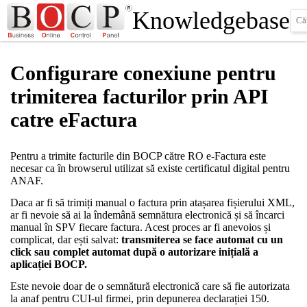
Knowledgebase
Configurare conexiune pentru
trimiterea facturilor prin API
catre eFactura
Pentru a trimite facturile din BOCP către RO e-Factura este
necesar ca în browserul utilizat să existe certificatul digital pentru
ANAF.
Daca ar fi să trimiți manual o factura prin atașarea fișierului XML,
ar fi nevoie să ai la îndemână semnătura electronică și să încarci
manual în SPV fiecare factura. Acest proces ar fi anevoios și
complicat, dar ești salvat:
transmiterea se face automat cu un
click sau complet automat după o autorizare inițială a
aplicației BOCP.
Este nevoie doar de o semnătură electronică care să fie autorizata
la anaf pentru CUI-ul firmei, prin depunerea declarației 150.