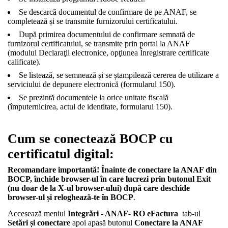
Se descarcă documentul de confirmare de pe ANAF, se
completează și se transmite furnizorului certificatului.
După primirea documentului de confirmare semnată de
furnizorul certificatului, se transmite prin portal la ANAF
(modulul Declaraţii electronice, opţiunea Înregistrare certificate
calificate).
Se listează, se semnează și se ștampilează cererea de utilizare a
serviciului de depunere electronică (formularul 150).
Se prezintă documentele la orice unitate fiscală
(împuternicirea, actul de identitate, formularul 150).
Cum se conectează BOCP cu
certificatul digital:
Recomandare importantă! Înainte de conectare la ANAF din
BOCP, închide browser-ul în care lucrezi prin butonul Exit
(nu doar de la X-ul browser-ului) după care deschide
browser-ul și reloghează-te în BOCP
.
Accesează meniul
Integrări - ANAF- RO eFactura
tab-ul
Setări și conectare
apoi apasă butonul
Conectare la ANAF