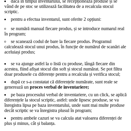
dacă în timpul inventarului, se recepționează produse și se
vând de pe stoc se utilizează facilitatea de a recalcula stocul
scriptic.
pentru a efectua inventarul, sunt oferite 2 opțiuni:
se numără manual fiecare produs, și se introduce numarul real
în program;
se scanează codul de bare la fiecare produs. Programul
calculează stocul unui produs, în funcție de numărul de scanări ale
aceluiași produs;
se va ajunge astfel la o listă cu produse, lângă fiecare din
acestea, fiind afișat stocul din soft și stocul numărat. Se pot filtra
doar produsele cu diferențe pentru a recalcula și verifica stocul;
după ce s-a constatat că diferențele numărate, sunt reale se
generează un
proces verbal de inventariere;
pe baza procesului verbal de inventariere, cu un click, se aplică
diferențele la stocul scriptic, astfel: unde lipsesc produse, se va
înregistra lipsa pe baza inventarului, unde sunt mai multe produse
decât scriptic se va înregistra plusul în program;
pentru ambele cazuri se va calcula atat valoarea diferenței de
plus și minus, cât și balanța.