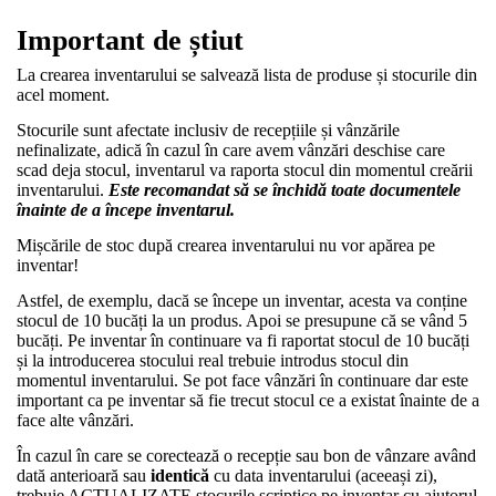
Important de știut
La crearea inventarului se salvează lista de produse și stocurile din
acel moment.
Stocurile sunt afectate inclusiv de recepțiile și vânzările
nefinalizate, adică în cazul în care avem vânzări deschise care
scad deja stocul, inventarul va raporta stocul din momentul creării
inventarului.
Este recomandat să se închidă toate documentele
înainte de a începe inventarul.
Mișcările de stoc după crearea inventarului nu vor apărea pe
inventar!
Astfel, de exemplu, dacă se începe un inventar, acesta va conține
stocul de 10 bucăți la un produs. Apoi se presupune că se vând 5
bucăți. Pe inventar în continuare va fi raportat stocul de 10 bucăți
și la introducerea stocului real trebuie introdus stocul din
momentul inventarului. Se pot face vânzări în continuare dar este
important ca pe inventar să fie trecut stocul ce a existat înainte de a
face alte vânzări.
În cazul în care se corectează o recepție sau bon de vânzare având
dată anterioară sau
identică
cu data inventarului (aceeași zi),
trebuie ACTUALIZATE stocurile scriptice pe inventar cu ajutorul