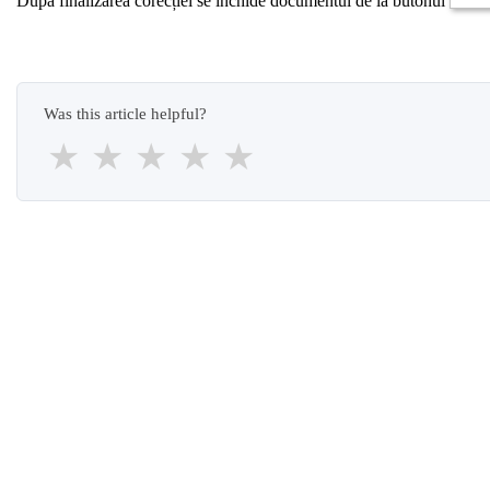
După finalizarea corecției se închide documentul de la butonul
Was this article helpful?
★
★
★
★
★