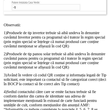
Observatii:
1)Produsele de tip invertor trebuie să aibă undeva în denumire
cuvântul Invertor pentru ca programul să-l trateze în regim special
(prin regim special se înțelege că numai produsul care conține
cuvântul menționat se afișează în cod QR)
2)Produsele de tip panou solar trebuie să aibă undeva în denumire
cuvântul panou pentru ca programul să-l trateze în regim special
(prin regim special se înțelege că numai produsul care conține
cuvântul menționat se afișează în cod QR)
3)Având în vedere că codul QR conține și informația legată de Tip
solicitant, este important ca contactul să fie categorizat corect (deci
în BOCP la contact să fie corect ales Tip contact)
4)Sediul contactului către care se emite factura trebuie să fie
conform datelor din cartea de identitate sau adresa de
implementare menționată în extrasul de carte funciară pentru
unitățile de cult, conform mențiunilor din anunțul AMF:
“Informațiile ce trebuie completate la punctele 4, 5, 6, 7, 8 se